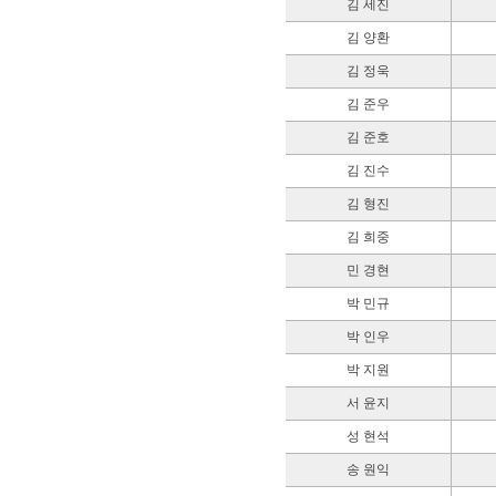
김 세진
김 양환
김 정욱
김 준우
김 준호
김 진수
김 형진
김 희중
민 경현
박 민규
박 인우
박 지원
서 윤지
성 현석
송 원익