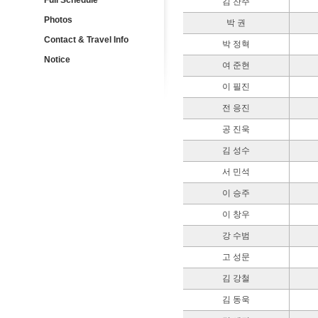
Full Schedule
김 찬주
Photos
박 권
Contact & Travel Info
박 정혁
Notice
여 준현
이 필진
전 응진
공 진욱
김 성수
서 민석
이 승주
이 창우
강 수범
고 성문
김 강철
김 동욱