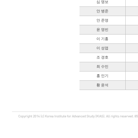
심 명보
안 병준
안 준영
윤 영빈
이 기홍
이 성엽
조 경호
최 수민
홍 인기
황 윤석